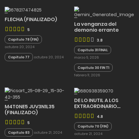
FLECHA (FINALIZADO)
La venganza del
demonio errante
5
Capitulo 78 (FIN)
3.8
octubre 20, 2024
Capitulo 31 FINAL
Capitulo 77
octubre 20, 2024
marzo 5, 2026
Capitulo 30 FIN T1
febrero 11, 2026
DE LO INUTIL A LOS
EXTRAORDINARIO
M4T0NE5 JUV3N1L35
(FINALIZADO)
(FINALIZADO)
4.8
5
Capitulo 70 (FIN)
Capitulo 83
octubre 21, 2024
octubre 21, 2024