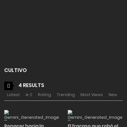
CULTIVO
4 RESULTS
Latest
A-Z
Rating
Trending
Most Views
New
Renacer hacia la
El fracaso que robó el