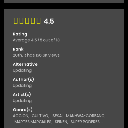
4.5
Rating
Average
4.5
/
5
out of
13
Rank
20th, it has 156.6K views
Alternative
Updating
Author(s)
Updating
Artist(s)
Updating
Genre(s)
ACCION
,
CULTIVO
,
ISEKAI
,
MANHWA-COREANO
,
MARTES MARCIALES
,
SEINEN
,
SUPER PODERES
,
TRAGEDIA
,
VENGANZA