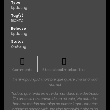
Type
Updating
Tag(s)
RICHTO
Release
Updating
Status
OnGoing
Comments
5 Users bookmarked This
Im Hwapyung. Un hombre que quiere vivir una vida
normal.
Todo lo que tenía en mi vida mundana fue destruido.
[Tu amor se ha convertido en mi odio.] No deberías
haberte metido conmigo en primer lugar. Deberías
haberme dejado vivir una vida tranquila. Y ahora ha