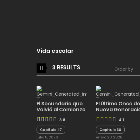
Vida escolar
3 RESULTS
Order by
El Secundario que
El Último Once de
Volvió al Comienzo
Nueva Generaci
3.8
4.1
Capitulo 47
Capitulo 30
julio 8, 2026
enero 28, 2026