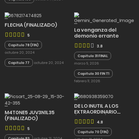
FLECHA (FINALIZADO)
La venganza del
demonio errante
5
Capitulo 78 (FIN)
3.8
octubre 20, 2024
Capitulo 31 FINAL
Capitulo 77
octubre 20, 2024
marzo 5, 2026
Capitulo 30 FIN T1
febrero 11, 2026
DE LO INUTIL A LOS
EXTRAORDINARIO
M4T0NE5 JUV3N1L35
(FINALIZADO)
(FINALIZADO)
4.8
5
Capitulo 70 (FIN)
Capitulo 83
octubre 21, 2024