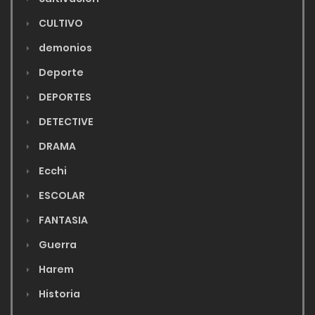
CULTIVO
demonios
Deporte
DEPORTES
DETECTIVE
DRAMA
Ecchi
ESCOLAR
FANTASIA
Guerra
Harem
Historia