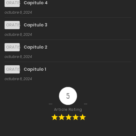
GRATIS
Capitulo 4
octubre 6, 2024
GRATIS
Capitulo 3
octubre 6, 2024
GRATIS
Capitulo 2
octubre 6, 2024
GRATIS
Capitulo 1
octubre 6, 2024
5
Article Rating