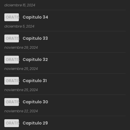
diciembre 15, 2024
GRATIS
Capitulo 34
diciembre 5, 2024
GRATIS
Capitulo 33
noviembre 29, 2024
GRATIS
Capitulo 32
noviembre 25, 2024
GRATIS
Capitulo 31
noviembre 25, 2024
GRATIS
Capitulo 30
noviembre 22, 2024
GRATIS
Capitulo 29