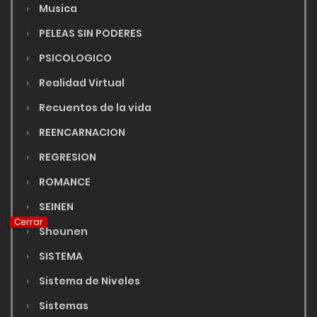
Musica
PELEAS SIN PODERES
PSICOLOGICO
Realidad Virtual
Recuentos de la vida
REENCARNACION
REGRESION
ROMANCE
SEINEN
Cerrar
Shounen
SISTEMA
Sistema de Niveles
Sistemas