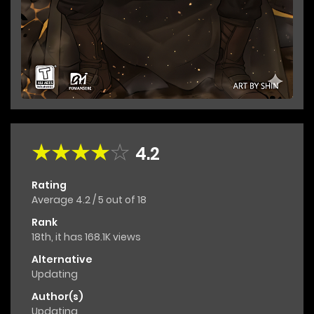
4.2
Rating
Average
4.2
/
5
out of
18
Rank
18th, it has 168.1K views
Alternative
Updating
Author(s)
Updating