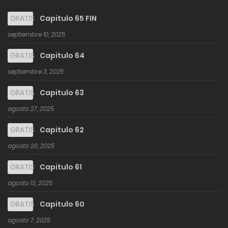
GRATIS
Capitulo 65 FIN
septiembre 10, 2025
GRATIS
Capitulo 64
septiembre 3, 2025
GRATIS
Capitulo 63
agosto 27, 2025
GRATIS
Capitulo 62
agosto 20, 2025
GRATIS
Capitulo 61
agosto 13, 2025
GRATIS
Capitulo 60
agosto 7, 2025