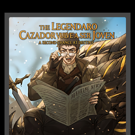
de nuevo