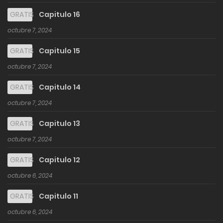
GRATIS
Capitulo 16
octubre 7, 2024
GRATIS
Capitulo 15
octubre 7, 2024
GRATIS
Capitulo 14
octubre 7, 2024
GRATIS
Capitulo 13
octubre 7, 2024
GRATIS
Capitulo 12
octubre 6, 2024
GRATIS
Capitulo 11
octubre 6, 2024