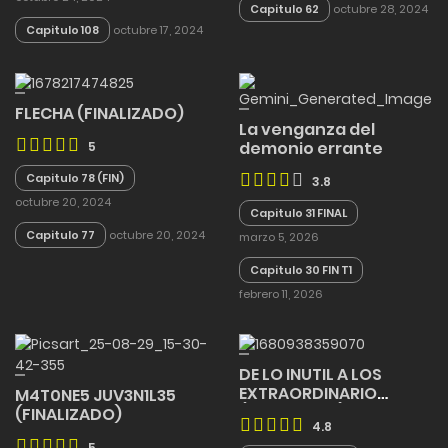
Capitulo 62
octubre 28, 2024
Capitulo 108
octubre 17, 2024
FLECHA (FINALIZADO)
La venganza del
demonio errante
5
Capitulo 78 (FIN)
3.8
octubre 20, 2024
Capitulo 31 FINAL
Capitulo 77
octubre 20, 2024
marzo 5, 2026
Capitulo 30 FIN T1
febrero 11, 2026
DE LO INUTIL A LOS
EXTRAORDINARIO
M4T0NE5 JUV3N1L35
(FINALIZADO)
(FINALIZADO)
4.8
5