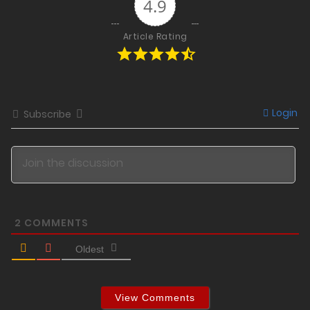
4.9
Article Rating
Login
Subscribe
2
COMMENTS
Oldest
View Comments