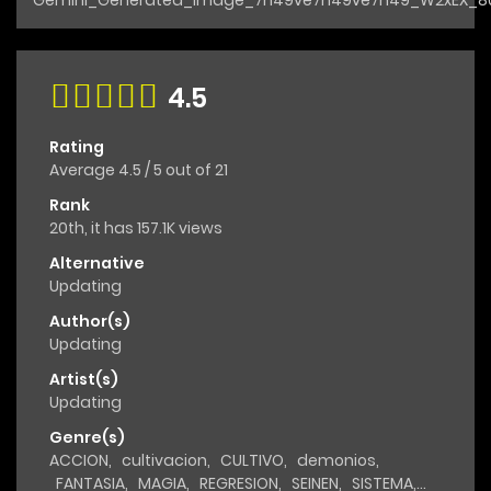
4.5
Rating
Average
4.5
/
5
out of
21
Rank
20th, it has 157.1K views
Alternative
Updating
Author(s)
Updating
Artist(s)
Updating
Genre(s)
ACCION
,
cultivacion
,
CULTIVO
,
demonios
,
FANTASIA
,
MAGIA
,
REGRESION
,
SEINEN
,
SISTEMA
,