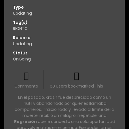
Sistemas
,
SUPER PODERES
,
Superpoderes
,
Type
TRAGEDIA
,
VENGANZA
Updating
Tag(s)
RICHTO
Release
Updating
Status
OnGoing
Comments
60 Users bookmarked This
En el pasado, Krash fue despreciado como un
inútil y abandonado por quienes llamaba
compañeros. Traicionado y llevado al límite de la
muerte, recibió un milagro irrepetible: una
Regresión
que le concedió una sola oportunidad
para volver atrás en el tiempo. Ese poder jamás