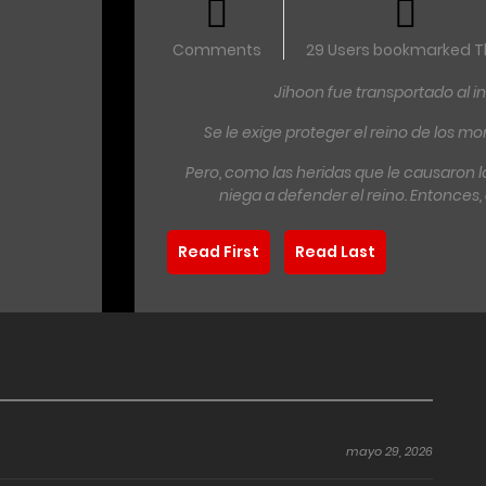
Comments
29 Users bookmarked T
Jihoon fue transportado al i
Se le exige proteger el reino de los m
Pero, como las heridas que le causaron 
niega a defender el reino. Entonces
Read First
Read Last
mayo 29, 2026