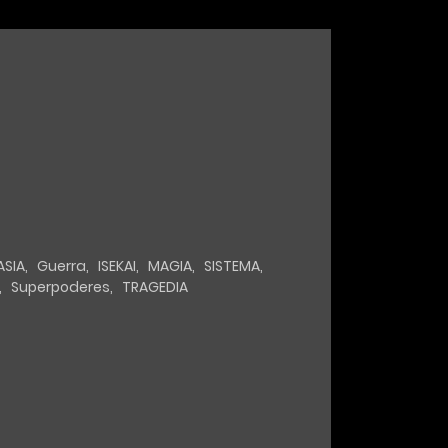
ASIA
,
Guerra
,
ISEKAI
,
MAGIA
,
SISTEMA
,
,
Superpoderes
,
TRAGEDIA