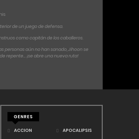
his
nterior de un juego de defensa.
onstruos como capitán de los caballeros.
las personas aún no han sanado, Jihoon se
, de repente… ¡se abre una nueva ruta!
GENRES
ACCION
APOCALIPSIS