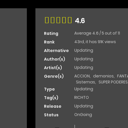
4.6
Average
4.6
/
5
out of
11
Rating
43rd, it has 91K views
Rank
Updating
Alternative
Updating
Author(s)
Updating
Artist(s)
ACCION
,
demonios
,
FANT
Genre(s)
Sistemas
,
SUPER PODERES
Updating
Type
RICHTO
Tag(s)
Updating
Release
OnGoing
Status