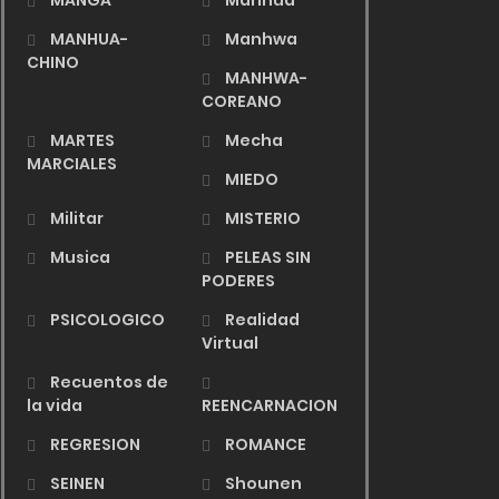
MANGA
Manhua
MANHUA-
Manhwa
CHINO
MANHWA-
COREANO
MARTES
Mecha
MARCIALES
MIEDO
Militar
MISTERIO
Musica
PELEAS SIN
PODERES
PSICOLOGICO
Realidad
Virtual
Recuentos de
la vida
REENCARNACION
REGRESION
ROMANCE
SEINEN
Shounen