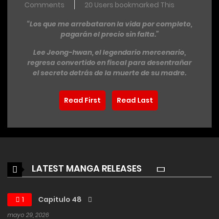
Comments
20 Users bookmarked This
“Los que me arrebataron la vida por completo,
pagarán el precio sin falta.”
Lee Jeong-hwan, el legendario mercenario,
regresa convertido en fiscal para desentrañar
el secreto detrás de la muerte de su madre.
Read First
Read Last
LATEST MANGA RELEASES
1
Capitulo 48
mayo 29, 2026