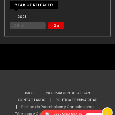
YEAR OF RELEASED
2021
INICIO
INFORMACION DE LA SCAN
CONTACTANOS
POLITICA DE PRIVACIDAD
Política de Reembolsos y Cancelaciones
📱
Términos y Condiciones de Uso de RICHTOSCAN
DESCARGA GRATIS