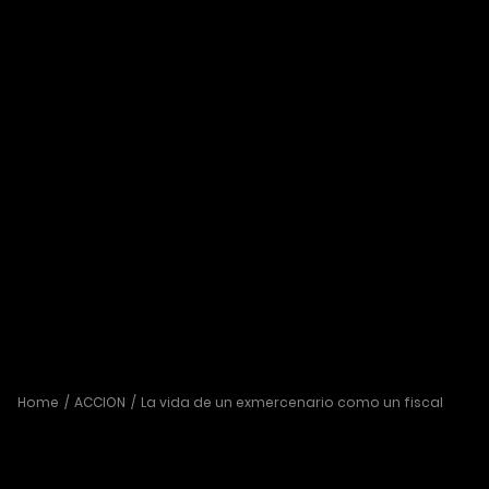
Home
ACCION
La vida de un exmercenario como un fiscal
La vida de un exmercenario como un
fiscal