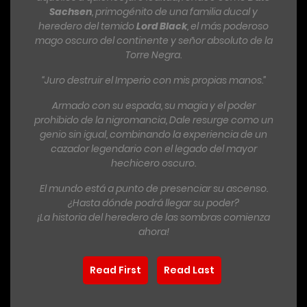
Sachsen
, primogénito de una familia ducal y
heredero del temido
Lord Black
, el más poderoso
mago oscuro del continente y señor absoluto de la
Torre Negra.
“Juro destruir el Imperio con mis propias manos.”
Armado con su espada, su magia y el poder
prohibido de la nigromancia, Dale resurge como un
genio sin igual, combinando la experiencia de un
cazador legendario con el legado del mayor
hechicero oscuro.
El mundo está a punto de presenciar su ascenso.
¿Hasta dónde podrá llegar su poder?
¡La historia del heredero de las sombras comienza
ahora!
Read First
Read Last