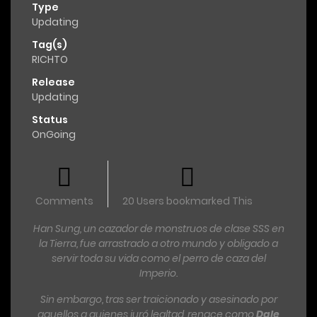
Type
Updating
Tag(s)
RICHTO
Release
Updating
Status
OnGoing
Comments
20 Users bookmarked This
Han Sung, un cazador de monstruos de clase SSS en
la Tierra, fue arrastrado a otro mundo y obligado a
servir toda su vida como el perro de caza del
Imperio.
Sin embargo, tras ser traicionado y asesinado por
aquellos a quienes juró lealtad, renace como
Dale