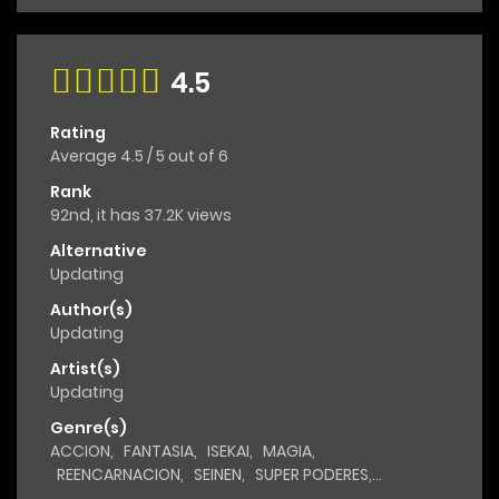
4.5
Rating
Average
4.5
/
5
out of
6
Rank
92nd, it has 37.2K views
Alternative
Updating
Author(s)
Updating
Artist(s)
Updating
Genre(s)
ACCION
,
FANTASIA
,
ISEKAI
,
MAGIA
,
REENCARNACION
,
SEINEN
,
SUPER PODERES
,
Superpoderes
,
TRAGEDIA
,
VENGANZA