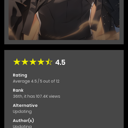
4.5
Rating
Average
4.5
/
5
out of
12
Rank
36th, it has 107.4K views
Alternative
Updating
Author(s)
Updating