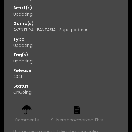
Artist(s)
Updating
Genre(s)
AVENTURA
,
FANTASIA
,
Superpoderes
Type
Updating
Tag(s)
Updating
Release
2021
Status
OnGoing
Comments
9 Users bookmarked This
Un campeón mundial de artes marciales