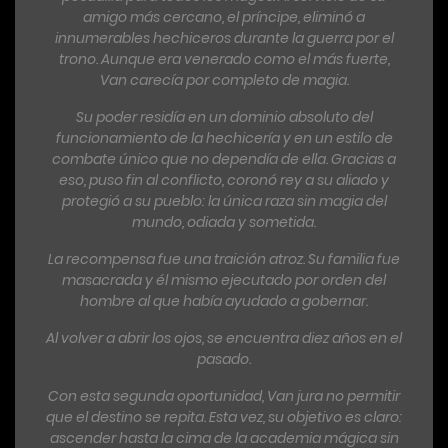
amigo más cercano, el príncipe, eliminó a
innumerables hechiceros durante la guerra por el
trono. Aunque era venerado como el más fuerte,
Van carecía por completo de magia.
Su poder residía en un dominio absoluto del
funcionamiento de la hechicería y en un estilo de
combate único que no dependía de ella. Gracias a
eso, puso fin al conflicto, coronó rey a su aliado y
protegió a su pueblo: la única raza sin magia del
mundo, odiada y sometida.
La recompensa fue una traición atroz. Su familia fue
masacrada y él mismo ejecutado por orden del
hombre al que había ayudado a gobernar.
Al volver a abrir los ojos, se encuentra diez años en el
pasado.
Con esta segunda oportunidad, Van jura no permitir
que el destino se repita. Esta vez, su objetivo es claro:
ascender hasta la cima de la academia mágica sin