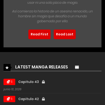
usar ni una sola pizca de magia.
Así comienza la historia de un asesino renacido, un
hombre sin magia que desafía a un mundo
gobernado por ella.
Read First
Read Last
LATEST MANGA RELEASES
1
Capitulo 43
junio 13, 2026
1
Capitulo 42