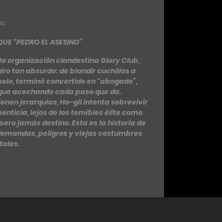
is
UE “PEDRO EL ASESINO”
la organización clandestina Glory Club,
ro tan absurdo: de blandir cuchillos a
selo, terminó convertido en “abogado”,
igue acechando cada paso que da.
nen jerarquías, Ho-gil intenta sobrevivir
nticia, lejos de los temibles élite como
ero jamás destino. Esta es la historia de
emandas, peligros y viejas costumbres
ales.