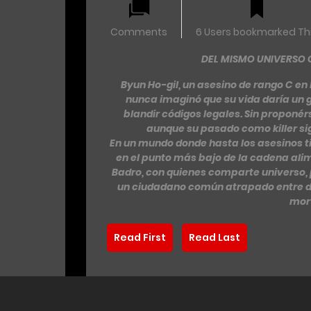
Comments
6 Users bookmarked Th
DEL MISMO UNIVERSO Q
Byun Ho-gil, un asesino de rango C en 
nunca imaginó que su vida daría un gi
blandir códigos legales. Sin proponér
aunque su pasado como killer s
En un mundo donde hasta los asesinos tie
en el punto más bajo de la cadena alime
Badro, con quienes comparte universo, p
un ciudadano común atrapado entre d
mort
Read First
Read Last