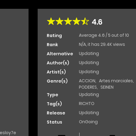
4.6
Average
4.6
/
5
out of
10
Rating
N/A, it has 29.4K views
Rank
Updating
Alternative
Updating
Author(s)
Updating
Artist(s)
ACCION
,
Artes marciales
,
Genre(s)
PODERES
,
SEINEN
Updating
Type
RICHTO
Tag(s)
Updating
Release
OnGoing
Status