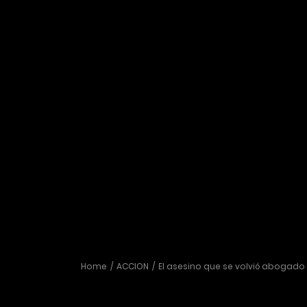
Home
ACCION
El asesino que se volvió abogado
El asesino que se volvió abogado