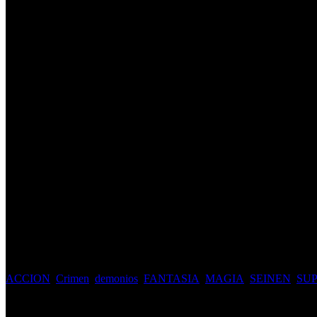
el anciano invencible
Average
5
/
5
out of
5
Rank
55th, it has 77.4K views
Alternative
Updating
Author(s)
Updating
Artist(s)
Updating
Genre(s)
ACCION
,
Crimen
,
demonios
,
FANTASIA
,
MAGIA
,
SEINEN
,
SU
Type