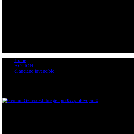
Home
ACCION
el anciano invencible
el anciano invencible
5
Your Rating
Rating