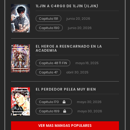
1LJ1N A C4RG0 DE 1LJ1N (ILJIN)
Capitulo 191
junio 20, 2026
Capitulo 190
junio 20, 2026
EL HEROE A REENCARNADO EN LA
ACADEMIA
Capitulo 48 T1 FIN
mayo 16, 2025
Capitulo 47
abril 30, 2025
EL PERDEDOR PELEA MUY BIEN
Capitulo 170
mayo 30, 2026
Capitulo 169
mayo 30, 2026
VER MAS MANGAS POPULARES