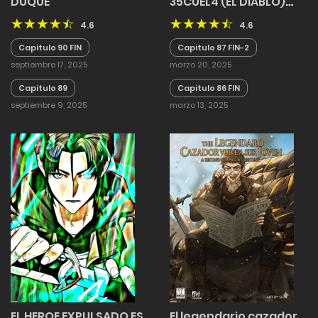
DUQUE
35CUEL4 (EL DIABLO)
FINALIZADO
4.6
4.6
Capitulo 90 FIN
Capitulo 87 FIN-2
septiembre 17, 2025
marzo 20, 2025
Capitulo 89
Capitulo 86 FIN
septiembre 9, 2025
marzo 13, 2025
EL HEROE EXPULSADO ES
El legendario cazador